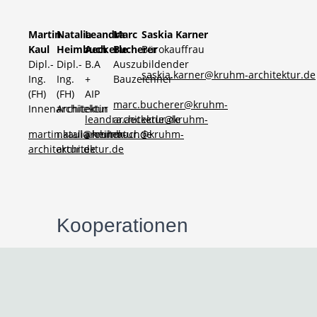
Martin
Natalia
Leandra
Marc
Saskia Karner
Kaul
Heimbuch
Aeckerle
Bucherer
Bürokauffrau
Dipl.-
Dipl.-
B.A
Auszubildender
saskia.karner@kruhm-architektur.de
Ing.
Ing.
+
Bauzeichner
(FH)
(FH)
AIP
marc.bucherer@kruhm-
Innenarchitektur
Architektin
leandra.aeckerle@kruhm-
architektur.de
martin.kaul@kruhm-
natalia.heimbuch@kruhm-
architektur.de
architektur.de
architektur.de
Kooperationen