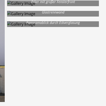
Erker mit großer Fensterfront
Glastrennwand
Panoramablick durch Eckverglasung