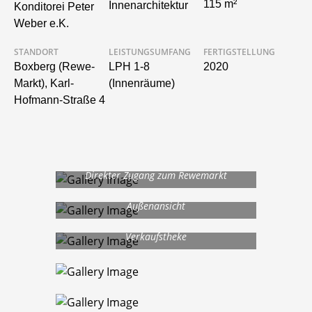
115 m²
Innenarchitektur
Konditorei Peter
Weber e.K.
STANDORT
LEISTUNGSUMFANG
FERTIGSTELLUNG
Boxberg (Rewe-
LPH 1-8
2020
Markt), Karl-
(Innenräume)
Hofmann-Straße 4
Direkter Zugang zum Rewemarkt
Außenansicht
Verkaufstheke