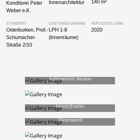
140 m²
Innenarchitektur
Konditorei Peter
Weber e.K.
STANDORT
LEISTUNGSUMFANG
FERTIGSTELLUNG
Osterburken, Prof.-
LPH 1-8
2020
Schumacher-
(Innenräume)
Straße 2/10
Außenansicht Neubau
Lichtdurchflutet dank großer
Fensterfronten
Raumtrennelement Sprossenfenster und
Fliesenwand